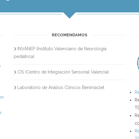
RECOMENDAMOS
INVANEP (Instituto Valenciano de Neurología
s
pediátrica)
e
CIS (Centro de Integración Sensorial Valencia)
Laboratorio de Análisis Clínicos Benimaclet
Re
on
Re
T
e
Re
c
Re
T