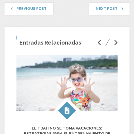
PREVIOUS POST
NEXT POST
Entradas Relacionadas
EL TDAH NO SE TOMA VACACIONES:
C
ESTRATEGIAS PARA EL ENTRENAMIENTO DE
T