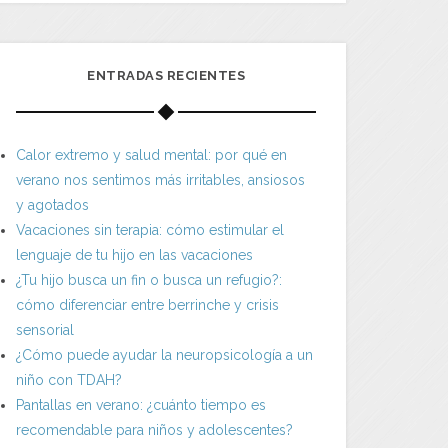
ENTRADAS RECIENTES
Calor extremo y salud mental: por qué en
verano nos sentimos más irritables, ansiosos
y agotados
 EQUIPO DE RED CENIT DISFRUTAMOS
Vacaciones sin terapia: cómo estimular el
APRENDIENDO!
lenguaje de tu hijo en las vacaciones
07/03/2014
¿Tu hijo busca un fin o busca un refugio?:
cómo diferenciar entre berrinche y crisis
sensorial
EL POR QUÉ DE L
¿Cómo puede ayudar la neuropsicología a un
ANTICIPACIÓN EN L
niño con TDAH?
01/0
Pantallas en verano: ¿cuánto tiempo es
recomendable para niños y adolescentes?