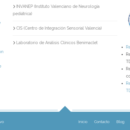
INVANEP (Instituto Valenciano de Neurología
s
pediátrica)
e
CIS (Centro de Integración Sensorial Valencia)
Laboratorio de Análisis Clínicos Benimaclet
Re
on
Re
T
e
Re
c
Re
T
ivo
Inicio
Contacto
Blog