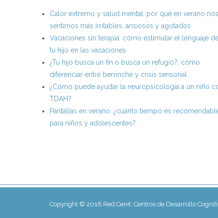
Calor extremo y salud mental: por qué en verano no
sentimos más irritables, ansiosos y agotados
Vacaciones sin terapia: cómo estimular el lenguaje d
tu hijo en las vacaciones
¿Tu hijo busca un fin o busca un refugio?: cómo
diferenciar entre berrinche y crisis sensorial
¿Cómo puede ayudar la neuropsicología a un niño c
TDAH?
Pantallas en verano: ¿cuánto tiempo es recomendabl
para niños y adolescentes?
Copyright © 2016 Red Cenit, Centros de Desarrollo Cognit