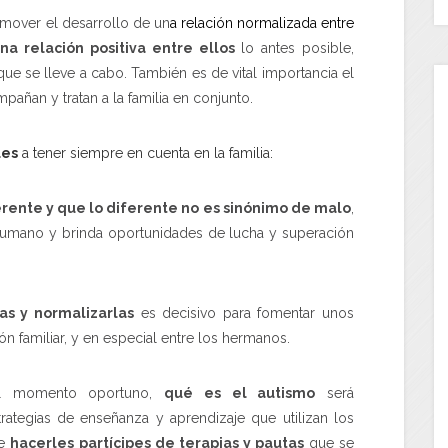
mover el desarrollo de un
a relación normalizada entre
una relación positiva entre ellos
lo antes posible,
ue se lleve a cabo. También es de vital importancia el
añan y tratan a la familia en conjunto.
les
a tener siempre en cuenta en la familia:
ente y que lo diferente no es sinónimo de malo
,
 humano y brinda oportunidades de lucha y superación
sas y normalizarlas
es decisivo para fomentar unos
ón familiar, y en especial entre los hermanos.
el momento oportuno,
qué es el autismo
será
trategias de enseñanza y aprendizaje que utilizan los
le
hacerles partícipes de terapias y pautas
que se