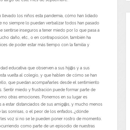
 llevado los niños esta pandemia, cómo han lidiado
ue no siempre lo puedan verbalizar todos han pasado
 sentirse inseguros a tener miedo por lo que pasa a
ucho daño, etc., o en contraposición, también ha
ices de poder estar más tiempo con la familia y
unidad educativa que observen a sus hij@s y a sus
sta vuelta al colegio, y que hablen de cómo se han
 ello, que puedan acompañarles desde el sentimiento
 Sentir miedo y frustración puede formar parte de
como otras emociones. Ponernos en su lugar es
os a estar distanciados de sus amig@s, y mucho menos
de las sonrisas, o el peor de los enfados…¿dónde
es voz si no se le pueden poner rostro de momento.
á ocurriendo como parte de un episodio de nuestras