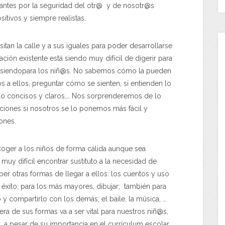
tantes por la seguridad del otr@ y de nosotr@s
tivos y siempre realistas.
tan la calle y a sus iguales para poder desarrollarse
ción existente está siendo muy difícil de digerir para
 siendopara los niñ@s. No sabemos cómo la pueden
 a ellos, preguntar cómo se sienten, si entienden lo
ndo concisos y claros,… Nos sorprenderemos de lo
iones si nosotros se lo ponemos más fácil y
ones.
coger a los niños de forma cálida aunque sea
 muy difícil encontrar sustituto a la necesidad de
er otras formas de llegar a ellos: los cuentos y uso
éxito; para los más mayores, dibujar; también para
y compartirlo con los demás; el baile, la música, …
a de sus formas va a ser vital para nuestros niñ@s,
a pesar de su importancia en el currículum escolar,