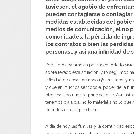
tuviesen, el agobio de enfrentar
pueden contagiarse o contagiar a
medidas establecidas del gobiern
medios de comunicación, el no po
comunidades, la pérdida de ing
los contratos o bien las pérdidas
personas….y así una infinidad de si
Podríamos pararnos a pensar en todo lo vivi
sobrellevado esta situación, y lo seguimos 
infinidad de cosas de nosotr@s mismos, y 
y que en muchos sentidos el poder de la hum
otros ha sido nuestro principal pilar. Aun as
tenemos día a día, no lo material sino lo que
queridos en esta pandemia.
A día de hoy, las familias y la comunidad es
lo que va a ser una vuelta al colegio atípica 