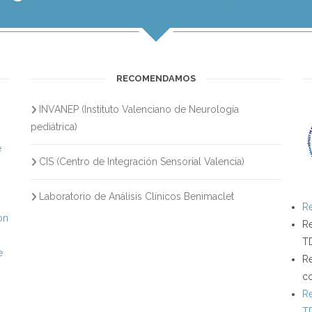
RECOMENDAMOS
INVANEP (Instituto Valenciano de Neurología
s
pediátrica)
e
CIS (Centro de Integración Sensorial Valencia)
Laboratorio de Análisis Clínicos Benimaclet
Re
on
Re
T
e
Re
c
Re
T