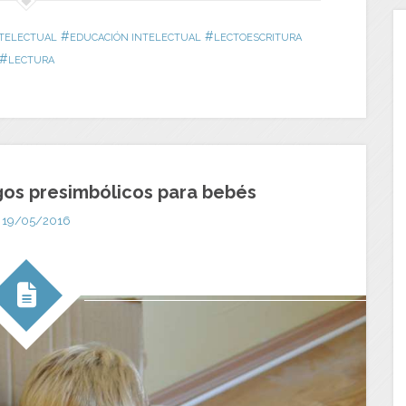
#
#
NTELECTUAL
EDUCACIÓN INTELECTUAL
LECTOESCRITURA
#
LECTURA
gos presimbólicos para bebés
19/05/2016