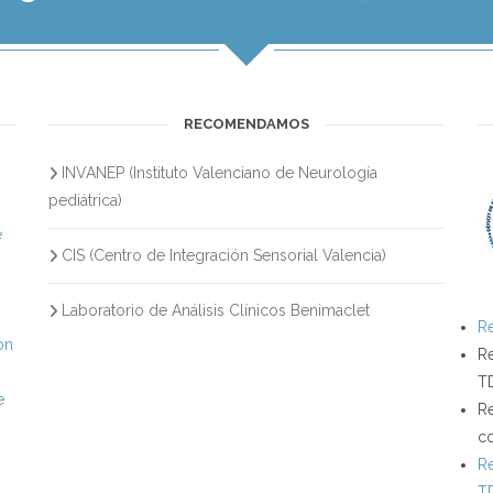
RECOMENDAMOS
INVANEP (Instituto Valenciano de Neurología
s
pediátrica)
e
CIS (Centro de Integración Sensorial Valencia)
Laboratorio de Análisis Clínicos Benimaclet
Re
on
Re
T
e
Re
c
Re
T