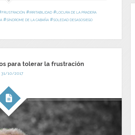
#
#
#
FRUSTRACIÓN
IRRITABILIDAD
LOCURA DE LA PRADERA
#
#
CA
SÍNDROME DE LA CABAÑA
SOLEDAD DESASOSIEGO
s para tolerar la frustración
31/10/2017