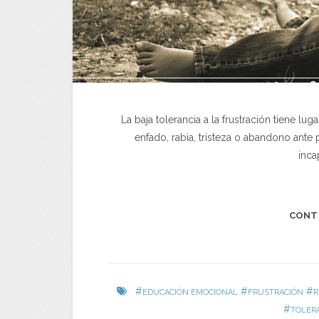
La baja tolerancia a la frustración tiene l
enfado, rabia, tristeza o abandono an
inca
CONT
#
#
#
EDUCACIÓN EMOCIONAL
FRUSTRACIÓN
R
#
TOLER