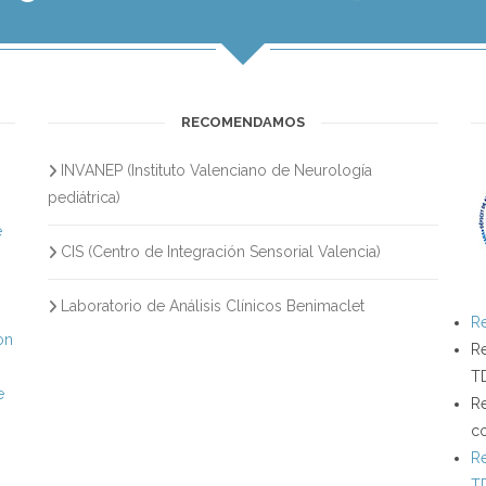
RECOMENDAMOS
INVANEP (Instituto Valenciano de Neurología
s
pediátrica)
e
CIS (Centro de Integración Sensorial Valencia)
Laboratorio de Análisis Clínicos Benimaclet
Re
on
Re
T
e
Re
c
Re
T