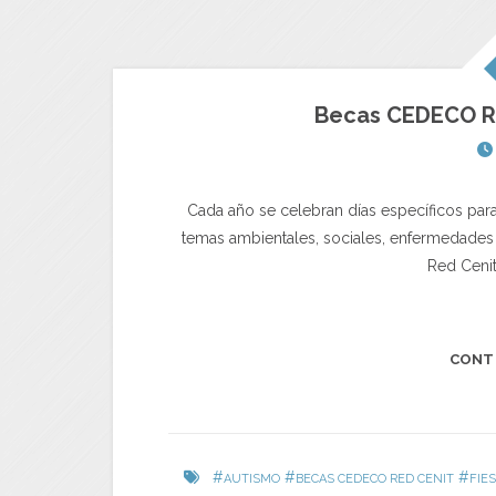
Becas CEDECO R
Cada año se celebran días específicos par
temas ambientales, sociales, enfermedades
Red Cenit
CONT
#
#
#
AUTISMO
BECAS CEDECO RED CENIT
FIE