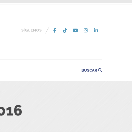
SÍGUENOS
BUSCAR
016