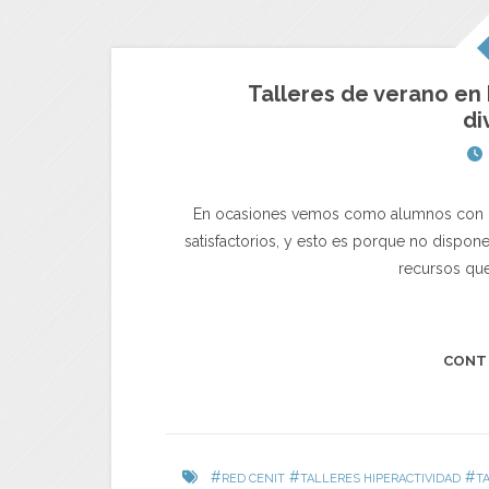
Talleres de verano en 
di
En ocasiones vemos como alumnos con c
satisfactorios, y esto es porque no dispo
recursos qu
CONT
#
#
#
RED CENIT
TALLERES HIPERACTIVIDAD
T