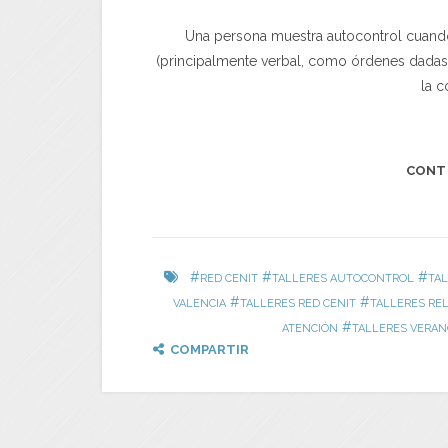
Una persona muestra autocontrol cuando
(principalmente verbal, como órdenes dadas p
la 
CONT
#
#
#
RED CENIT
TALLERES AUTOCONTROL
TAL
#
#
VALENCIA
TALLERES RED CENIT
TALLERES RE
#
ATENCIÓN
TALLERES VERA
COMPARTIR