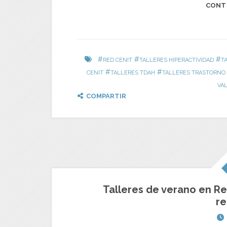
CONT
#
#
#
RED CENIT
TALLERES HIPERACTIVIDAD
T
#
#
CENIT
TALLERES TDAH
TALLERES TRASTORNO 
VA
COMPARTIR
Talleres de verano en Red
re