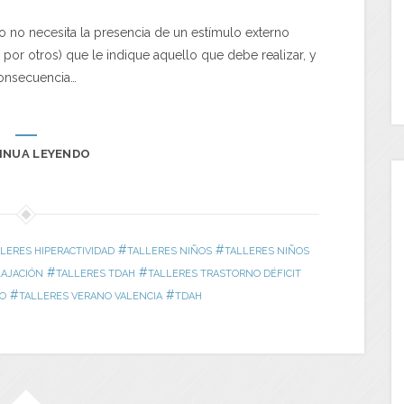
 no necesita la presencia de un estímulo externo
or otros) que le indique aquello que debe realizar, y
consecuencia…
INUA LEYENDO
#
#
LERES HIPERACTIVIDAD
TALLERES NIÑOS
TALLERES NIÑOS
#
#
LAJACIÓN
TALLERES TDAH
TALLERES TRASTORNO DÉFICIT
#
#
NO
TALLERES VERANO VALENCIA
TDAH