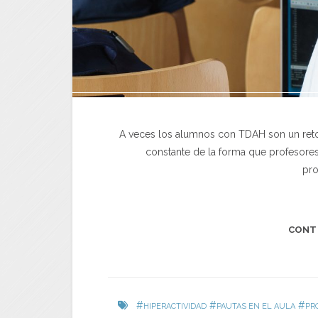
A veces los alumnos con TDAH son un reto 
constante de la forma que profesores
pro
CONT
#
#
#
HIPERACTIVIDAD
PAUTAS EN EL AULA
PR