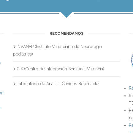
RECOMENDAMOS
INVANEP (Instituto Valenciano de Neurología
s
pediátrica)
e
CIS (Centro de Integración Sensorial Valencia)
Laboratorio de Análisis Clínicos Benimaclet
Re
on
Re
T
e
Re
c
Re
T