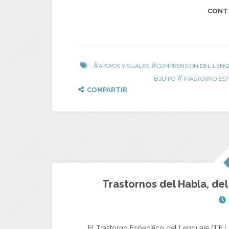
CONT
#
#
APOYOS VISUALES
COMPRENSION DEL LENG
#
EQUIPO
TRASTORNO ESP
COMPARTIR
Trastornos del Habla, de
El Trastorno Específico del Lenguaje (T.E.L