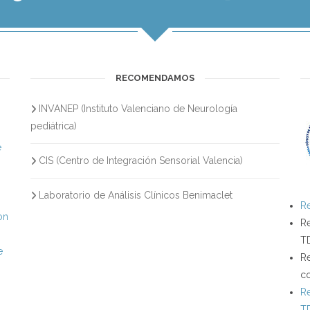
RECOMENDAMOS
INVANEP (Instituto Valenciano de Neurología
s
pediátrica)
e
CIS (Centro de Integración Sensorial Valencia)
Laboratorio de Análisis Clínicos Benimaclet
Re
on
Re
T
e
Re
c
Re
T