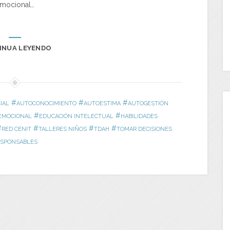
mocional…
INUA LEYENDO
#
#
#
IAL
AUTOCONOCIMIENTO
AUTOESTIMA
AUTOGESTIÓN
#
#
EMOCIONAL
EDUCACIÓN INTELECTUAL
HABILIDADES
#
#
#
#
RED CENIT
TALLERES NIÑOS
TDAH
TOMAR DECISIONES
SPONSABLES