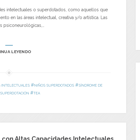
ades intelectuales o superdotados, como aquellos que
o en las áreas intelectual, creativa y/o artística. Las
as psiconeurológicas,…
INUA LEYENDO
#
#
S INTELECTUALES
NIÑOS SUPERDOTADOS
SÍNDROME DE
#
SUPERDOTACIÓN
TEA
s con Altas Capacidades Intelectuales