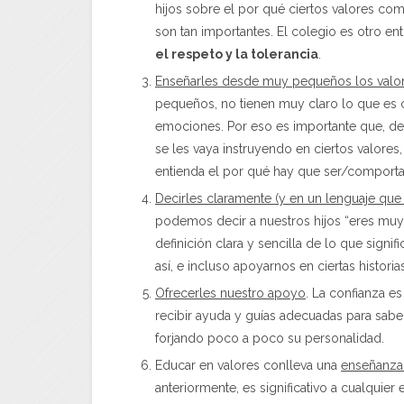
hijos sobre el por qué ciertos valores c
son tan importantes. El colegio es otro e
el respeto y la tolerancia
.
Enseñarles desde muy pequeños los valor
pequeños, no tienen muy claro lo que es co
emociones. Por eso es importante que, de
se les vaya instruyendo en ciertos valores
entienda el por qué hay que ser/comportar
Decirles claramente (y en un lenguaje que e
podemos decir a nuestros hijos “eres muy l
definición clara y sencilla de lo que signi
así, e incluso apoyarnos en ciertas histori
Ofrecerles nuestro apoyo
. La confianza es
recibir ayuda y guías adecuadas para saber
forjando poco a poco su personalidad.
Educar en valores conlleva una
enseñanza
anteriormente, es significativo a cualquier