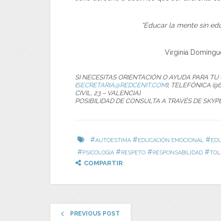
“Educar la mente sin ed
Virginia Domíngu
SI NECESITAS ORIENTACIÓN O AYUDA PARA T
(
SECRETARIA@REDCENIT.COM
); TELEFÓNICA (96
CIVIL, 23 – VALENCIA).
POSIBILIDAD DE CONSULTA A TRAVÉS DE SKYP
#
#
#
AUTOESTIMA
EDUCACIÓN EMOCIONAL
EDU
#
#
#
#
PSICOLOGÍA
RESPETO
RESPONSABILIDAD
TOL
COMPARTIR
PREVIOUS POST