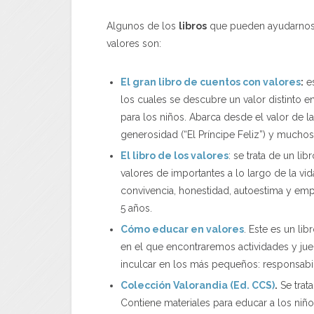
Algunos de los
libros
que pueden ayudarnos 
valores son:
El gran libro de cuentos con valores
:
es
los cuales se descubre un valor distinto en
para los niños. Abarca desde el valor de 
generosidad (“El Príncipe Feliz”) y muchos o
El libr
o de los valores
: se trata de un li
valores de importantes a lo largo de la vida
convivencia, honestidad, autoestima y empat
5 años.
Cómo educar en valores
. Este es un li
en el que encontraremos actividades y ju
inculcar en los más pequeños: responsabili
Colección Valorandia (Ed. CCS)
.
Se trata
Contiene materiales para educar a los niño