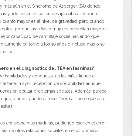
ro y más aún en el Síndrome de Asperger (SA) donde
iñas y adolescentes pasen desapercibidas y por lo
ro cuanto mayor es el nivel de gravedad, pero cuando
ompleja porque las niñas o mujeres presentan mayores
mejor capacidad de camuflaje social haciendo que
co aumente en torno a los 10 años e incluso más o se
presión.
ero en el diagnóstico del TEA en las niñas?
de habilidades y conductas, en las niñas tiende a
as al tener mayor recepción de sociabilidad, aunque
e buenas en ocultar problemas sociales. Además, parece
o que, a priori, puede parecer “normal” pero que en el
esivas.
se les considera más maduras, pudiendo caer en el error
nera de otras relaciones sociales en esos primeros