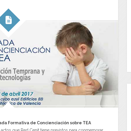
nada Formativa de Concienciación sobre TEA
os actos que Red Cenit tiene previstos para conmemorar