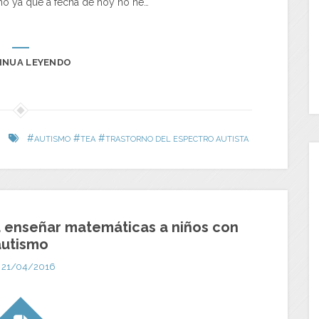
mo ya que a fecha de hoy no he…
INUA LEYENDO
#
#
#
AUTISMO
TEA
TRASTORNO DEL ESPECTRO AUTISTA
a enseñar matemáticas a niños con
autismo
21/04/2016