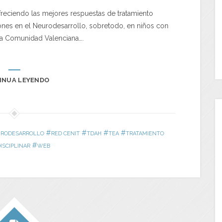
eciendo las mejores respuestas de tratamiento
ciones en el Neurodesarrollo, sobretodo, en niños con
a Comunidad Valenciana….
INUA LEYENDO
#
#
#
#
RODESARROLLO
RED CENIT
TDAH
TEA
TRATAMIENTO
#
ISCIPLINAR
WEB