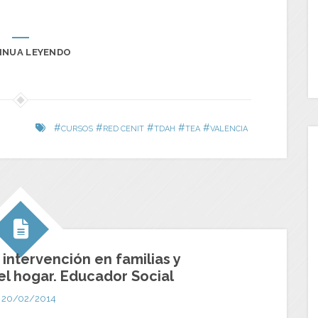
INUA LEYENDO
#
#
#
#
#
CURSOS
RED CENIT
TDAH
TEA
VALENCIA
intervención en familias y
l hogar. Educador Social
20/02/2014