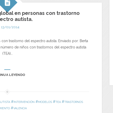
lobal en personas con trastorno
ectro autista.
13/01/2014
on trastorno del espectro autista. Enviado por: Berta
número de niños con trastornos del espectro autista
(TEA)…
INUA LEYENDO
#
#
#
#
UTISTA
INTERVENCIÓN
MODELOS
TEA
TRASTORNOS
#
MIENTO
VALENCIA