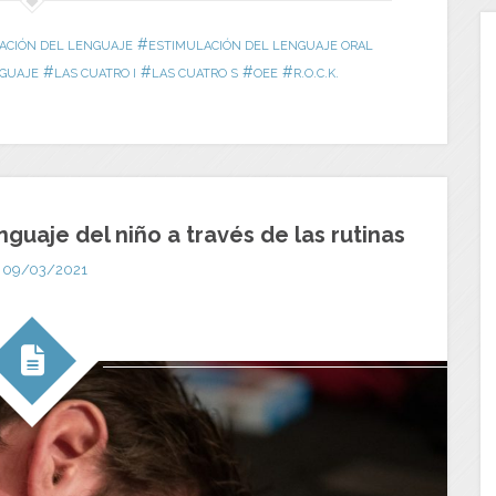
#
ACIÓN DEL LENGUAJE
ESTIMULACIÓN DEL LENGUAJE ORAL
#
#
#
#
NGUAJE
LAS CUATRO I
LAS CUATRO S
OEE
R.O.C.K.
nguaje del niño a través de las rutinas
09/03/2021