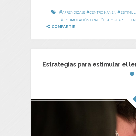
#
#
#
APRENDIZAJE
CENTRO HANEN
ESTIMUL
#
#
ESTIMULACIÓN ORAL
ESTIMULAR EL LE
COMPARTIR
Estrategias para estimular el le