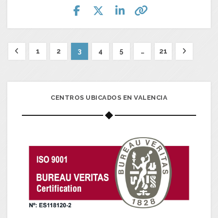
1
2
3
4
5
…
21
CENTROS UBICADOS EN VALENCIA