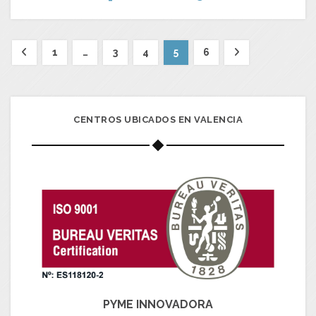
1
…
3
4
5
6
CENTROS UBICADOS EN VALENCIA
PYME INNOVADORA