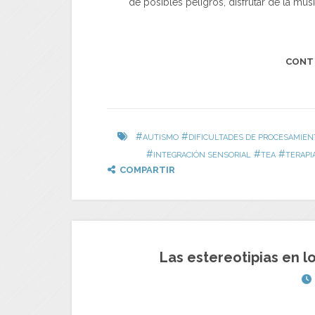
de posibles peligros, disfrutar de la mús
CONT
#
#
AUTISMO
DIFICULTADES DE PROCESAMIEN
#
#
#
INTEGRACIÓN SENSORIAL
TEA
TERAPI
COMPARTIR
Las estereotipias en l