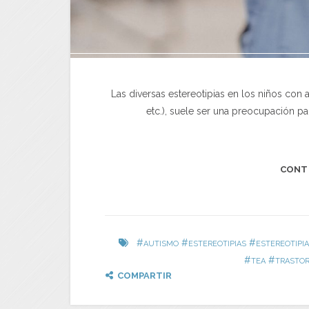
Las diversas estereotipias en los niños con 
etc.), suele ser una preocupación para
CONT
#
#
#
AUTISMO
ESTEREOTIPIAS
ESTEREOTIPI
#
#
TEA
TRASTOR
COMPARTIR