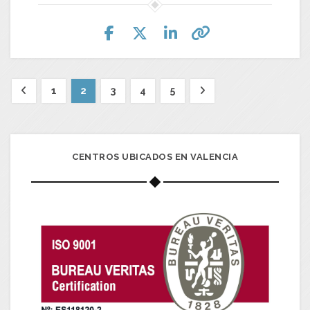
1
2
3
4
5
CENTROS UBICADOS EN VALENCIA