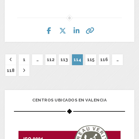
1
…
112
113
114
115
116
…
118
CENTROS UBICADOS EN VALENCIA